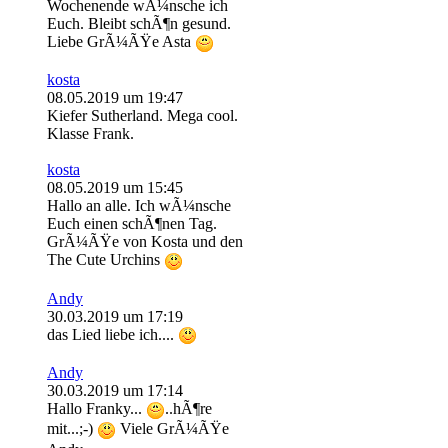
Wochenende wÃ¼nsche ich
Euch. Bleibt schÃ¶n gesund.
Liebe GrÃ¼ÃŸe Asta
kosta
08.05.2019 um 19:47
Kiefer Sutherland. Mega cool.
Klasse Frank.
kosta
08.05.2019 um 15:45
Hallo an alle. Ich wÃ¼nsche
Euch einen schÃ¶nen Tag.
GrÃ¼ÃŸe von Kosta und den
The Cute Urchins
Andy
30.03.2019 um 17:19
das Lied liebe ich....
Andy
30.03.2019 um 17:14
Hallo Franky...
..hÃ¶re
mit...;-)
Viele GrÃ¼ÃŸe