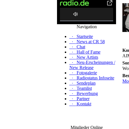
0%
Navigation
Complete
·
Startseite
·
News at CR 58
·
Chat
Kon
·
Hall of Fame
AI
·
New Artists
·
Neu-Erscheinungen /
Son
New Release
Wo
·
Fotogalerie
Be
·
Radiostatus Infoseite
Mod
·
Sendeplan
·
Teamlist
·
Bewerbung
·
Partner
·
Kontakt
Mitglieder Online