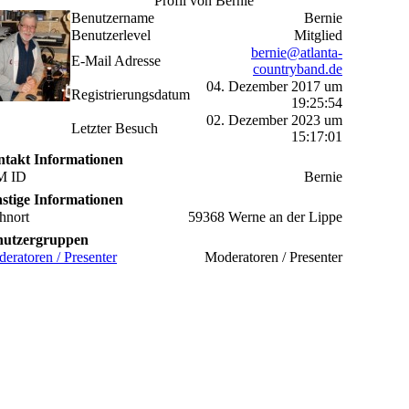
Profil von Bernie
Benutzername
Bernie
Benutzerlevel
Mitglied
bernie@atlanta-
E-Mail Adresse
countryband.de
04. Dezember 2017 um
Registrierungsdatum
19:25:54
02. Dezember 2023 um
Letzter Besuch
15:17:01
takt Informationen
M ID
Bernie
stige Informationen
hnort
59368 Werne an der Lippe
nutzergruppen
eratoren / Presenter
Moderatoren / Presenter