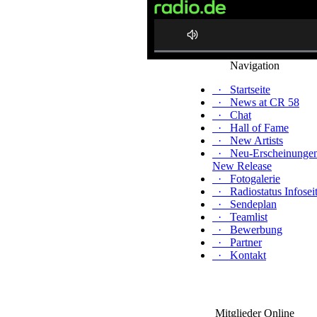
0%
Navigation
Complete
·
Startseite
·
News at CR 58
·
Chat
·
Hall of Fame
·
New Artists
·
Neu-Erscheinungen
New Release
·
Fotogalerie
·
Radiostatus Infosei
·
Sendeplan
·
Teamlist
·
Bewerbung
·
Partner
·
Kontakt
Mitglieder Online