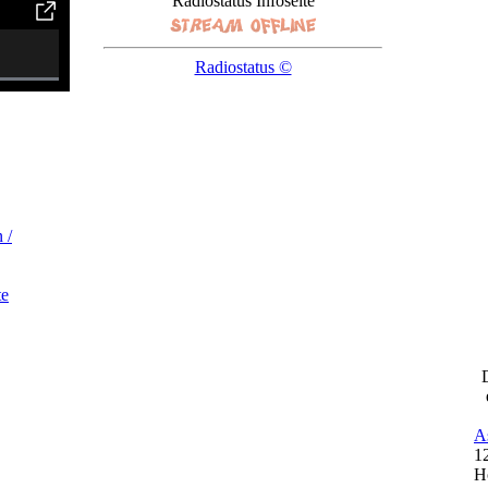
Radiostatus Infoseite
Radiostatus ©
 /
te
A
1
H