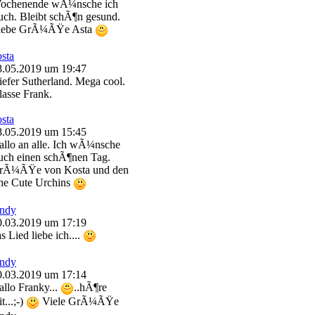
ochenende wÃ¼nsche ich
uch. Bleibt schÃ¶n gesund.
iebe GrÃ¼ÃŸe Asta
osta
8.05.2019 um 19:47
iefer Sutherland. Mega cool.
lasse Frank.
osta
8.05.2019 um 15:45
allo an alle. Ich wÃ¼nsche
uch einen schÃ¶nen Tag.
rÃ¼ÃŸe von Kosta und den
he Cute Urchins
ndy
0.03.2019 um 17:19
s Lied liebe ich....
ndy
0.03.2019 um 17:14
allo Franky...
..hÃ¶re
t...;-)
Viele GrÃ¼ÃŸe