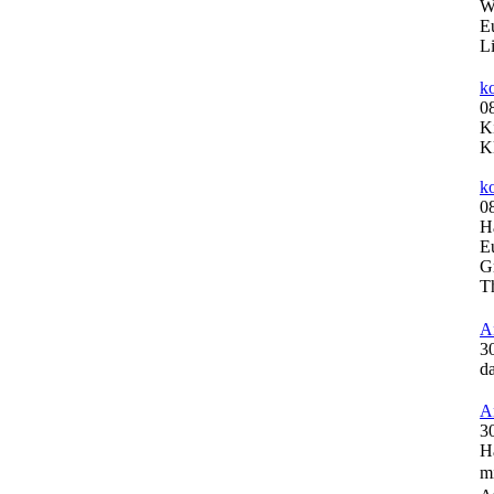
W
E
L
k
0
K
K
k
0
H
E
G
T
A
3
da
A
3
H
mi