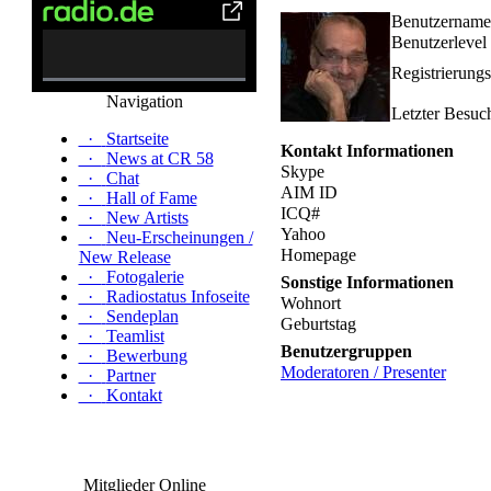
Benutzername
Benutzerlevel
Registrierung
0%
Navigation
Complete
Letzter Besuc
·
Startseite
Kontakt Informationen
·
News at CR 58
Skype
·
Chat
AIM ID
·
Hall of Fame
ICQ#
·
New Artists
Yahoo
·
Neu-Erscheinungen /
Homepage
New Release
·
Fotogalerie
Sonstige Informationen
·
Radiostatus Infoseite
Wohnort
·
Sendeplan
Geburtstag
·
Teamlist
Benutzergruppen
·
Bewerbung
Moderatoren / Presenter
·
Partner
·
Kontakt
Mitglieder Online